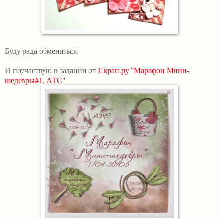
Буду рада обменяться.
И поучаствую в задании о
т
Скрап.ру "Марафон Мини-
шедевры#1. АТС"